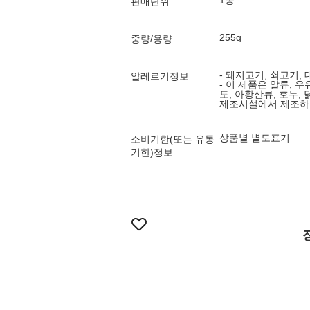
1봉
판매단위
255g
중량/용량
- 돼지고기, 쇠고기,
알레르기정보
- 이 제품은 알류, 우유
토, 아황산류, 호두,
제조시설에서 제조하
상품별 별도표기
소비기한(또는 유통
기한)정보