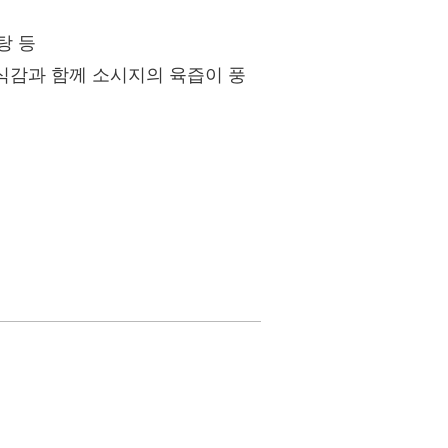
탕 등
 식감과 함께 소시지의 육즙이 풍