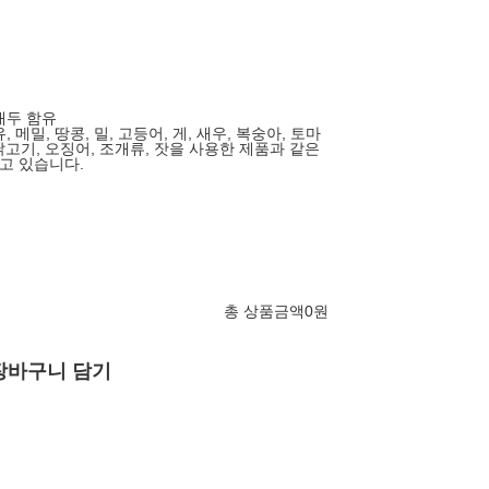
 대두 함유
, 메밀, 땅콩, 밀, 고등어, 게, 새우, 복숭아, 토마
 닭고기, 오징어, 조개류, 잣을 사용한 제품과 같은
고 있습니다.
총 상품금액
0
원
장바구니 담기