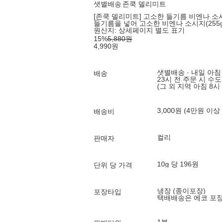
샛별배송
존쿡 델리미트
[존쿡 델리미트] 고소한 들기름 비엔나 소시
들기름을 넣어 고소한 비엔나 소시지(255g
원산지:
상세페이지 별도 표기
15
%
5,880
원
4,990
원
샛별배송 · 내일 아침
배송
23시 전 주문 시 수
(그 외 지역 아침 8시
3,000원 (4만원 이상
배송비
컬리
판매자
10g 당 196원
단위 당 가격
냉장 (종이포장)
포장타입
택배배송은 에코 포