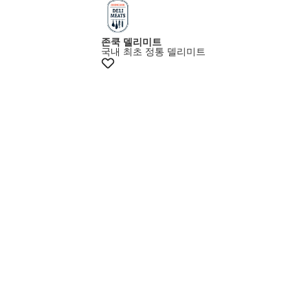
최대15% 쿠폰
존쿡 델리미트
국내 최초 정통 델리미트