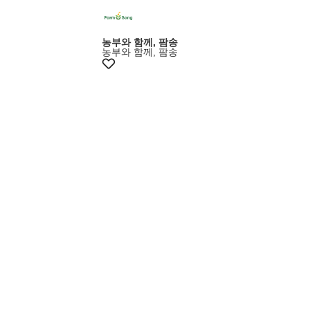
+최대20%쿠폰
농부와 함께, 팜송
농부와 함께, 팜송