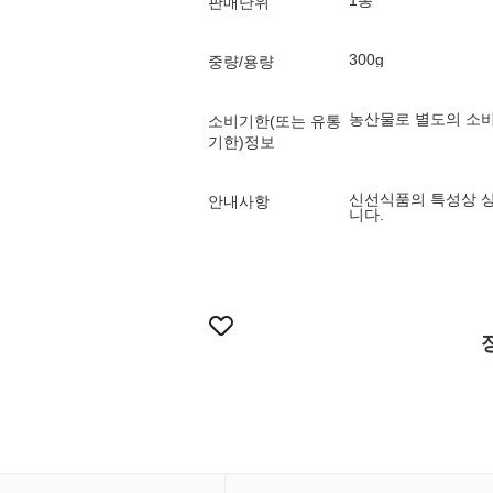
1봉
판매단위
300g
중량/용량
농산물로 별도의 소비
소비기한(또는 유통
기한)정보
신선식품의 특성상 상
안내사항
니다.