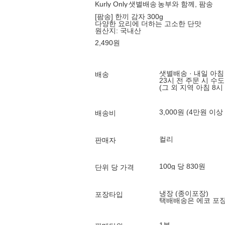
Kurly Only
샛별배송
농부와 함께, 팜송
[팜송] 한끼 감자 300g
다양한 요리에 더하는 고소한 단맛
원산지:
국내산
2,490
원
샛별배송 · 내일 아침
배송
23시 전 주문 시 수
(그 외 지역 아침 8시
3,000원 (4만원 이상
배송비
컬리
판매자
100g 당 830원
단위 당 가격
냉장 (종이포장)
포장타입
택배배송은 에코 포