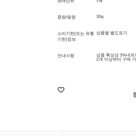
1봉
판매단위
30g
중량/용량
상품별 별도표기
소비기한(또는 유통
기한)정보
상품 특성상 3%내외
안내사항
2개 이상부터 구매 