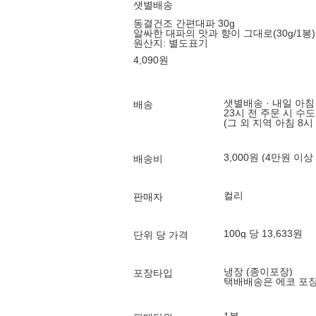
샛별배송
동결건조 간편대파 30g
알싸한 대파의 맛과 향이 그대로(30g/1봉)
원산지:
별도표기
4,090
원
샛별배송 · 내일 아침
배송
23시 전 주문 시 수
(그 외 지역 아침 8시
3,000원 (4만원 이상
배송비
컬리
판매자
100g 당 13,633원
단위 당 가격
냉장 (종이포장)
포장타입
택배배송은 에코 포