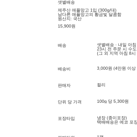
샛별배송
제주산 애플망고 1입 (300g/대)
남다른 애플망고의 황금빛 달콤함
원산지:
국산
15,900
원
샛별배송 · 내일 아침
배송
23시 전 주문 시 수
(그 외 지역 아침 8시
3,000원 (4만원 이상
배송비
컬리
판매자
100g 당 5,300원
단위 당 가격
냉장 (종이포장)
포장타입
택배배송은 에코 포