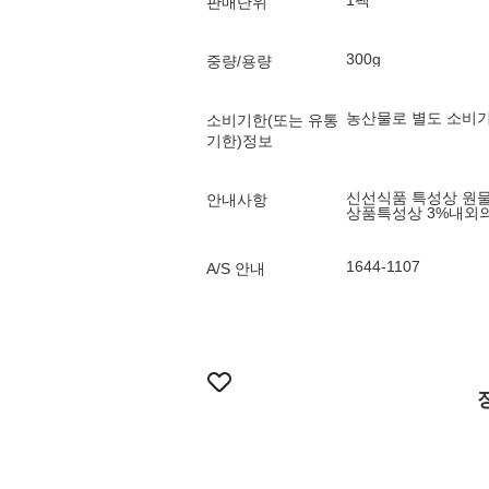
1팩
판매단위
300g
중량/용량
농산물로 별도 소비기
소비기한(또는 유통
기한)정보
신선식품 특성상 원물
안내사항
상품특성상 3%내외의
1644-1107
A/S 안내