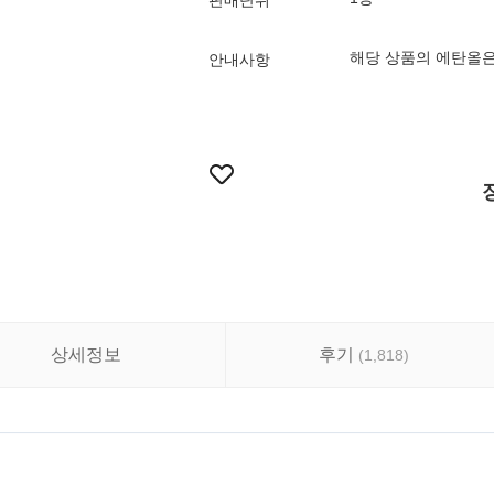
판매단위
해당 상품의 에탄올은
안내사항
상세정보
후기
(
1,818
)