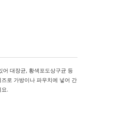
있어 대장균, 황색포도상구균 등
이즈로 가방이나 파우치에 넣어 간
요.