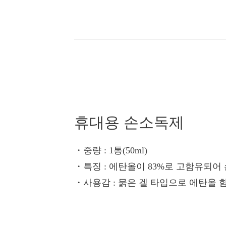
휴대용 손소독제
・중량
: 1통(50ml)
・특징
: 에탄올이 83%로 고함유되어
・사용감
: 묽은 겔 타입으로 에탄올