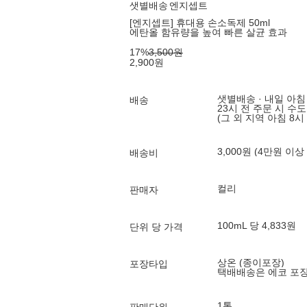
샛별배송
엔지셉트
[엔지셉트] 휴대용 손소독제 50ml
에탄올 함유량을 높여 빠른 살균 효과
17
%
3,500
원
2,900
원
샛별배송 · 내일 아침
배송
23시 전 주문 시 수
(그 외 지역 아침 8시
3,000원 (4만원 이상
배송비
컬리
판매자
100mL 당 4,833원
단위 당 가격
상온 (종이포장)
포장타입
택배배송은 에코 포
1통