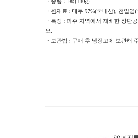
・중량
: 1팩(180g)
・원재료
: 대두 97%(국내산), 천일염
・특징
: 파주 지역에서 재배한 장단
요.
・보관법
: 구매 후 냉장고에 보관해 