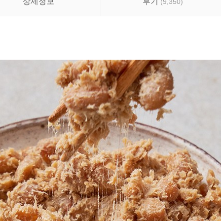
상세정보
후기
(
9,350
)