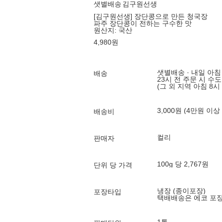
샛별배송
김구원선생
[김구원선생] 장단콩으로 만든 청국장
파주 장단콩이 전하는 구수한 맛
원산지:
국산
4,980
원
샛별배송 · 내일 아침
배송
23시 전 주문 시 수
(그 외 지역 아침 8시
3,000원 (4만원 이상
배송비
컬리
판매자
100g 당 2,767원
단위 당 가격
냉장 (종이포장)
포장타입
택배배송은 에코 포