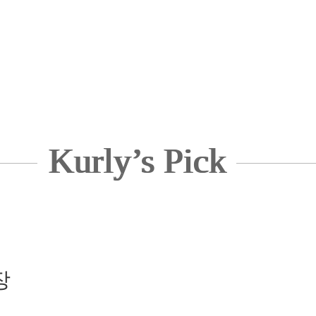
Kurly’s Pick
장