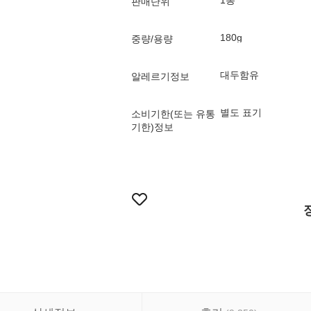
1통
판매단위
180g
중량/용량
대두함유
알레르기정보
별도 표기
소비기한(또는 유통
기한)정보