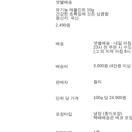
샛별배송
유기농 애플민트 10g
건강한 초록잎에 깃든 상큼함
원산지:
국산
2,490
원
샛별배송 · 내일 아침
배송
23시 전 주문 시 수
(그 외 지역 아침 8시
3,000원 (4만원 이상
배송비
컬리
판매자
100g 당 24,900원
단위 당 가격
냉장 (종이포장)
포장타입
택배배송은 에코 포