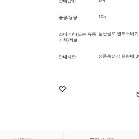
1팩
판매단위
10g
중량/용량
농산물로 별도소비기
소비기한(또는 유통
기한)정보
상품특성상 중량에 3
안내사항