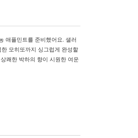
농 애플민트를 준비했어요. 샐러
달콤한 모히또까지 싱그럽게 완성할
, 상쾌한 박하의 향이 시원한 여운