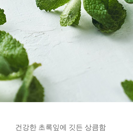
건강한 초록잎에 깃든 상큼함