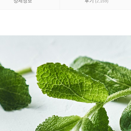
상세정보
후기
(
2,159
)