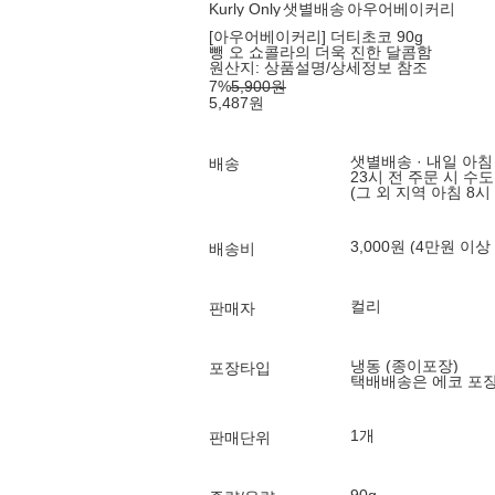
Kurly Only
샛별배송
아우어베이커리
[아우어베이커리] 더티초코 90g
뺑 오 쇼콜라의 더욱 진한 달콤함
원산지:
상품설명/상세정보 참조
7
%
5,900
원
5,487
원
샛별배송 · 내일 아침
배송
23시 전 주문 시 수
(그 외 지역 아침 8시
3,000원 (4만원 이상
배송비
컬리
판매자
냉동 (종이포장)
포장타입
택배배송은 에코 포
1개
판매단위