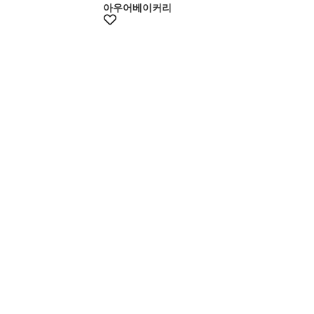
아우어베이커리
+10%쿠폰