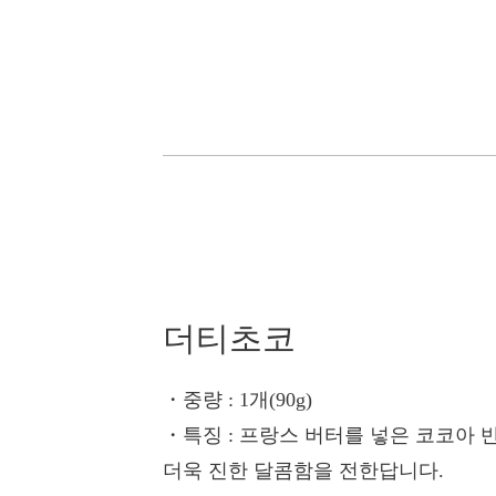
더티초코
・중량
: 1개(90g)
・특징
: 프랑스 버터를 넣은 코코아 
더욱 진한 달콤함을 전한답니다.