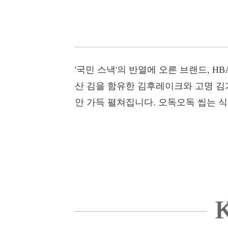
'국민 스낵'의 반열에 오른 브랜드, 
산 김을 함유한 김후레이크와 고명 김가
안 가득 펼쳐집니다. 오독오독 씹는 식
K