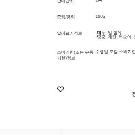
1봉
판매단위
190g
중량/용량
-대두, 밀 함유
알레르기정보
-땅콩, 계란, 복숭아,
수령일 포함 소비기한
소비기한(또는 유통
기한)정보