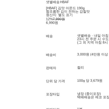
샛별배송
HBAF
[HBAF] 김맛 아몬드 190g
짭조름한 김이 전하는 감칠맛
원산지:
별도 표기
12
%
7,990
원
6,990
원
샛별배송 · 내일 아침
배송
23시 전 주문 시 수
(그 외 지역 아침 8시
3,000원 (4만원 이상
배송비
컬리
판매자
100g 당 3,679원
단위 당 가격
냉장 (종이포장)
포장타입
택배배송은 에코 포