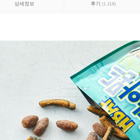
상세정보
후기
(
1,118
)