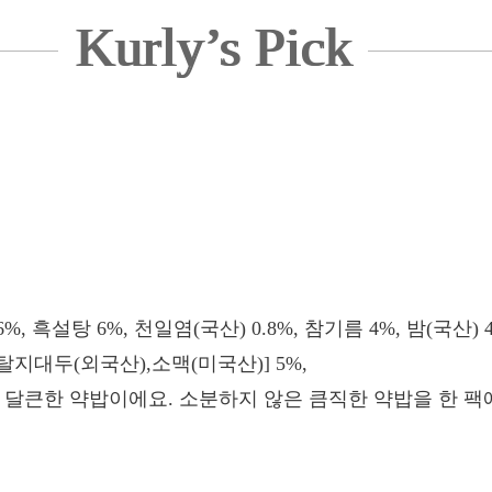
Kurly’s Pick
%, 흑설탕 6%, 천일염(국산) 0.8%, 참기름 4%, 밤(국산) 4
[탈지대두(외국산),소맥(미국산)] 5%,
고 달큰한 약밥이에요. 소분하지 않은 큼직한 약밥을 한 팩