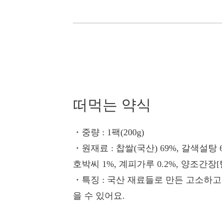
떠먹는 약식
・중량
: 1팩(200g)
・원재료
: 찹쌀(국산) 69%, 갈색설탕 6
호박씨 1%, 계피가루 0.2%, 양조간장
・특징
: 국산 재료들로 만든 고소하
을 수 있어요.