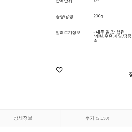
1팩
판매단위
200g
중량/용량
- 대두,밀,잣 함유
알레르기정보
*계란,우유,메밀,땅콩
조
상세정보
후기
(
2,130
)