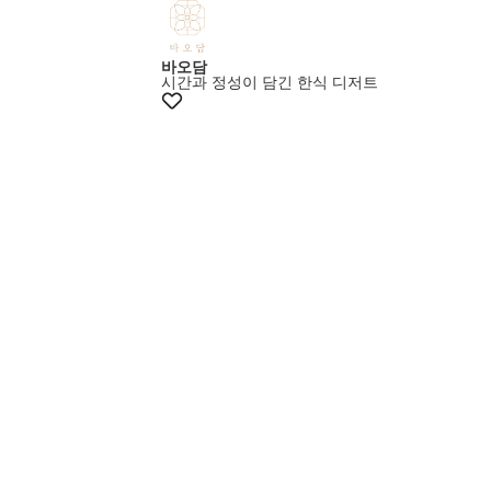
+10%쿠폰
바오담
시간과 정성이 담긴 한식 디저트