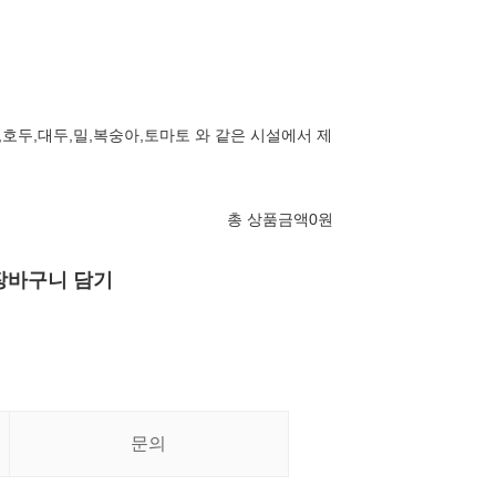
,호두,대두,밀,복숭아,토마토 와 같은 시설에서 제
총 상품금액
0
원
장바구니 담기
문의