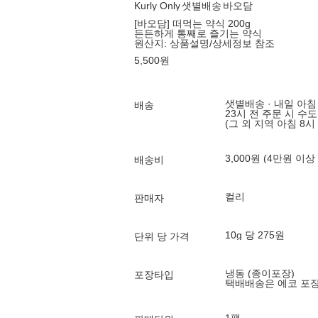
Kurly Only
샛별배송
바오담
[바오담] 떠먹는 약식 200g
든든하게 통째로 즐기는 약식
원산지:
상품설명/상세정보 참조
5,500
원
샛별배송 · 내일 아침
배송
23시 전 주문 시 수
(그 외 지역 아침 8시
3,000원 (4만원 이상
배송비
컬리
판매자
10g 당 275원
단위 당 가격
냉동 (종이포장)
포장타입
택배배송은 에코 포