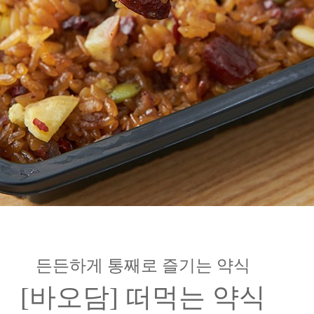
든든하게 통째로 즐기는 약식
[바오담] 떠먹는 약식