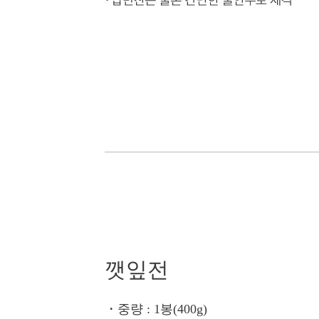
깻잎전
・중량
: 1봉(400g)