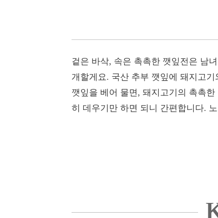
겉은 바삭, 속은 촉촉한 깻잎전은 남
개할게요. 국산 추부 깻잎에 돼지고기
깻잎을 베어 물면, 돼지고기의 촉촉한
히 데우기만 하면 되니 간편합니다. 
K