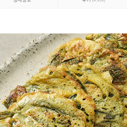
(
4,959
)