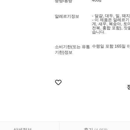
400g
중량/용량
- 달걀, 대두, 밀, 
알레르기정보
- 이 제품은 알레르기
게, 새우, 복숭아, 토
전복, 홍합 포함), 
습니다.
수령일 포함 165일
소비기한(또는 유통
기한)정보
상세정보
후기