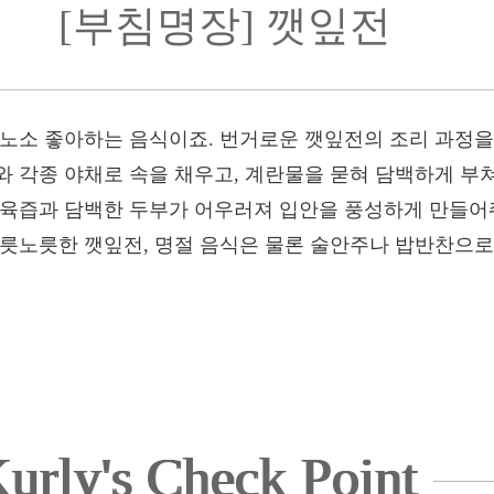
[부침명장] 깻잎전
녀노소 좋아하는 음식이죠. 번거로운 깻잎전의 조리 과정
와 각종 야채로 속을 채우고, 계란물을 묻혀 담백하게 부
 육즙과 담백한 두부가 어우러져 입안을 풍성하게 만들어줘
노릇노릇한 깻잎전, 명절 음식은 물론 술안주나 밥반찬으
urly's Check Point