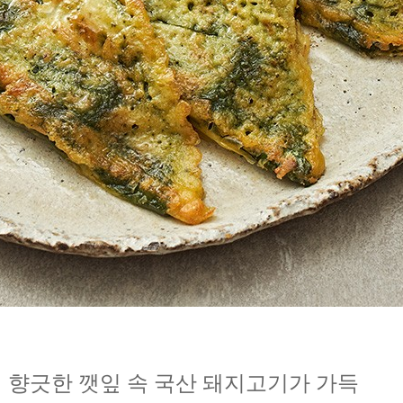
향긋한 깻잎 속 국산 돼지고기가 가득