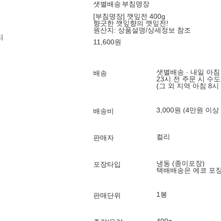
샛별배송
부침명장
[부침명장] 깻잎전 400g
향긋한 깻잎향의 깻잎전!
원산지:
상품설명/상세정보 참조
리
11,600
원
샛별배송 · 내일 아침
배송
23시 전 주문 시 수
(그 외 지역 아침 8시
3,000원 (4만원 이상
배송비
컬리
판매자
냉동 (종이포장)
포장타입
택배배송은 에코 포
1봉
판매단위