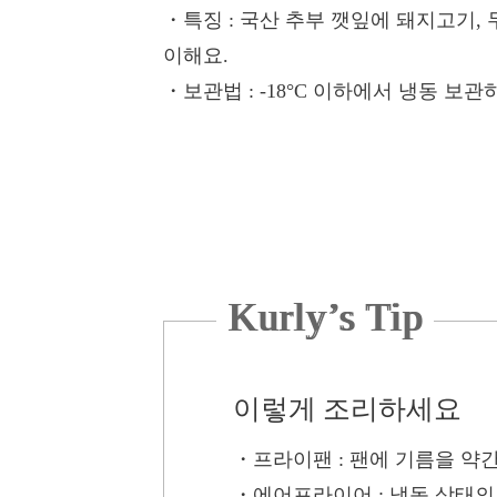
・특징
: 국산 추부 깻잎에 돼지고기, 
이해요.
・보관법
: -18°C 이하에서 냉동 보
Kurly’s Tip
이렇게 조리하세요
・프라이팬
: 팬에 기름을 약
・에어프라이어
: 냉동 상태