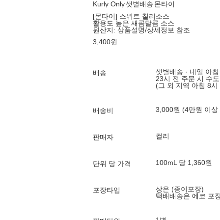
Kurly Only
샛별배송
몬타이
[몬타이] 스위트 칠리소스
활용도 높은 새콤달콤 소스
원산지:
상품설명/상세정보 참조
3,400
원
샛별배송 · 내일 아침
배송
23시 전 주문 시 수
(그 외 지역 아침 8시
3,000원 (4만원 이상
배송비
컬리
판매자
100mL 당 1,360원
단위 당 가격
상온 (종이포장)
포장타입
택배배송은 에코 포