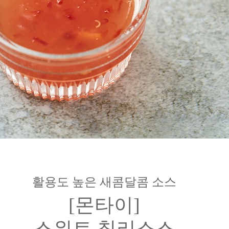
활용도 높은 새콤달콤 소스
[몬타이]
스위트 칠리소스