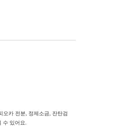
 타피오카 전분, 정제소금, 잔탄검
 수 있어요.