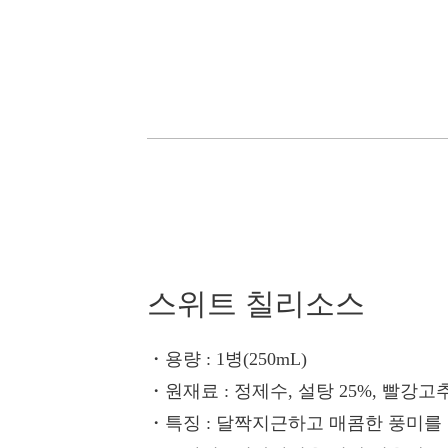
스위트 칠리소스
・용량
: 1병(250mL)
・원재료
: 정제수, 설탕 25%, 빨강고
・특징
: 달짝지근하고 매콤한 풍미를 