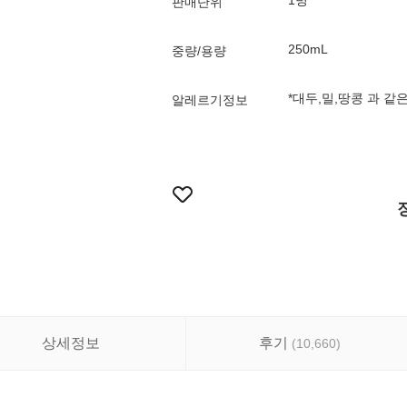
1병
판매단위
250mL
중량/용량
*대두,밀,땅콩 과 같
알레르기정보
상세정보
후기
(
10,660
)