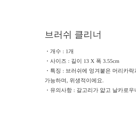
브러쉬 클리너
・개수
: 1개
・사이즈
: 길이 13 X 폭 3.55cm
・특징
: 브러쉬에 엉겨붙은 머리카락
가능하며, 위생적이에요.
・유의사항
: 갈고리가 얇고 날카로우