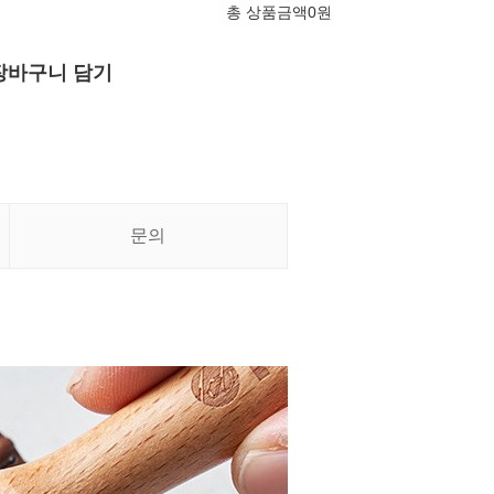
총 상품금액
0
원
장바구니 담기
문의