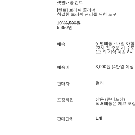
샛별배송
켄트
[켄트] 브러쉬 클리너
청결한 브러쉬 관리를 위한 도구
10
%
6,500
원
5,850
원
샛별배송 · 내일 아침
배송
23시 전 주문 시 수
(그 외 지역 아침 8시
3,000원 (4만원 이상
배송비
컬리
판매자
상온 (종이포장)
포장타입
택배배송은 에코 포
1개
판매단위