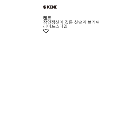
켄트
장인정신이 깃든 칫솔과 브러쉬
라이프스타일