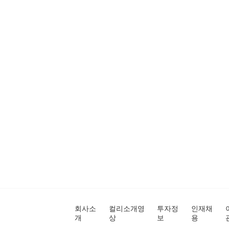
회사소
컬리소개영
투자정
인재채
개
상
보
용