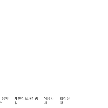
이용약
개인정보처리방
이용안
입점신
관
침
내
청