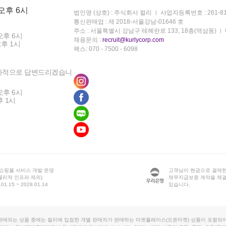
 오후 6시
법인명 (상호) : 주식회사 컬리
사업자등록번호 : 261-81
통신판매업 : 제 2018-서울강남-01646 호
주소 : 서울특별시 강남구 테헤란로 133, 18층(역삼동)
오후 6시
채용문의 :
recruit@kurlycorp.com
오후 1시
팩스: 070 - 7500 - 6098
차적으로 답변드리겠습니
오후 6시
후 1시
 쇼핑몰 서비스 개발·운영
고객님이 현금으로 결제한
물리적 인프라 제외)
채무지급보증 계약을 체
1.15 ~ 2028.01.14
있습니다.
판매되는 상품 중에는 컬리에 입점한 개별 판매자가 판매하는 마켓플레이스(오픈마켓) 상품이 포함되어