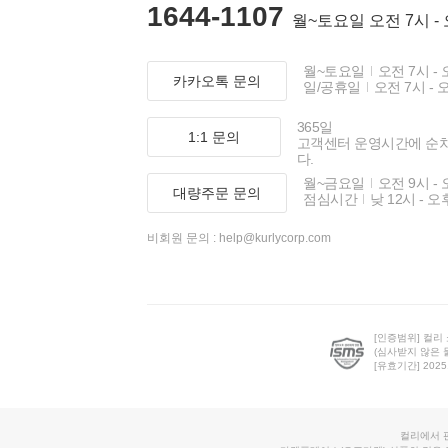
1644-1107
월~토요일 오전 7시 -
월~토요일
오전 7시 - 
카카오톡 문의
일/공휴일
오전 7시 - 
365일
1:1 문의
고객센터 운영시간에 순
다.
월~금요일
오전 9시 - 
대량주문 문의
점심시간
낮 12시 - 오
비회원 문의 :
help@kurlycorp.com
[인증범위] 컬리
(심사받지 않은 
[유효기간] 2025.0
컬리에서 