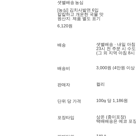
샛별배송
농심
[농심] 김치사발면 6입
칼칼하고 개운한 국물 맛
원산지:
제품 별도 표기
6,120
원
샛별배송 · 내일 아침
배송
23시 전 주문 시 수
(그 외 지역 아침 8시
3,000원 (4만원 이상
배송비
컬리
판매자
100g 당 1,186원
단위 당 가격
상온 (종이포장)
포장타입
택배배송은 에코 포