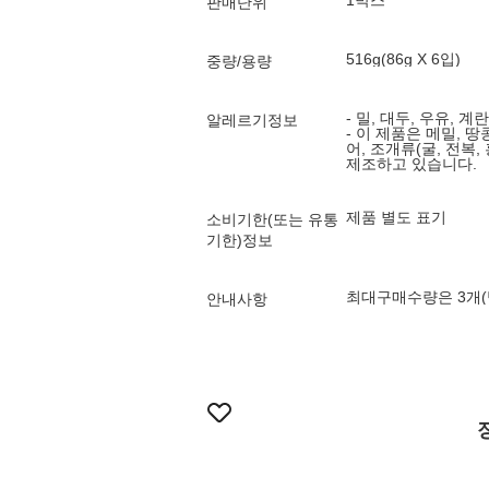
1박스
판매단위
516g(86g X 6입)
중량/용량
- 밀, 대두, 우유, 
알레르기정보
- 이 제품은 메밀, 땅
어, 조개류(굴, 전복
제품 별도 표기
소비기한(또는 유통
기한)정보
최대구매수량은 3개(
안내사항