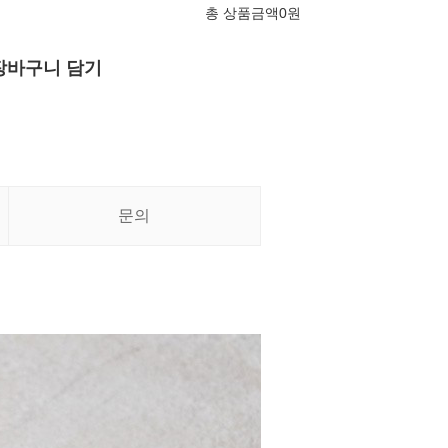
총 상품금액
0
원
장바구니 담기
문의