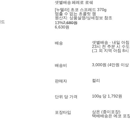
샛별배송
페레로 로쉐
[누텔라] 초코 스프레드 370g
멈출 수 없는 초콜릿 잼
원산지:
상품설명/상세정보 참조
랜드
13
%
7,680
원
6,630
원
샛별배송 · 내일 아침
배송
23시 전 주문 시 수
(그 외 지역 아침 8시
3,000원 (4만원 이상
배송비
컬리
판매자
100g 당 1,792원
단위 당 가격
상온 (종이포장)
포장타입
택배배송은 에코 포