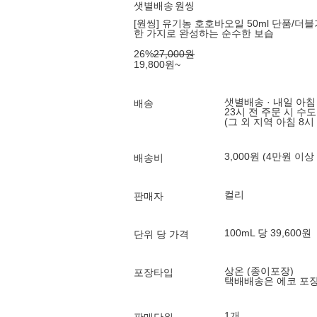
샛별배송
원씽
[원씽] 유기농 호호바오일 50ml 단품/더블기
한 가지로 완성하는 순수한 보습
26
%
27,000
원
19,800
원
~
샛별배송 · 내일 아침
배송
23시 전 주문 시 수
(그 외 지역 아침 8시
3,000원 (4만원 이상
배송비
컬리
판매자
100mL 당 39,600원
단위 당 가격
상온 (종이포장)
포장타입
택배배송은 에코 포
1개