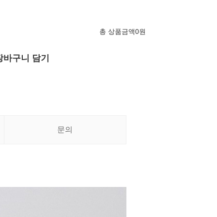
총 상품금액
0
원
장바구니 담기
문의