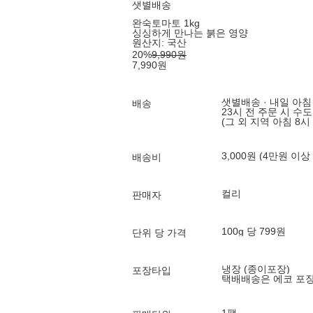
샛별배송
완숙토마토 1kg
싱싱하게 만나는 붉은 영양
원산지:
국산
20
%
9,990
원
7,990
원
샛별배송 · 내일 아침
배송
23시 전 주문 시 수
(그 외 지역 아침 8시
3,000원 (4만원 이상
배송비
컬리
판매자
100g 당 799원
단위 당 가격
냉장 (종이포장)
포장타입
택배배송은 에코 포