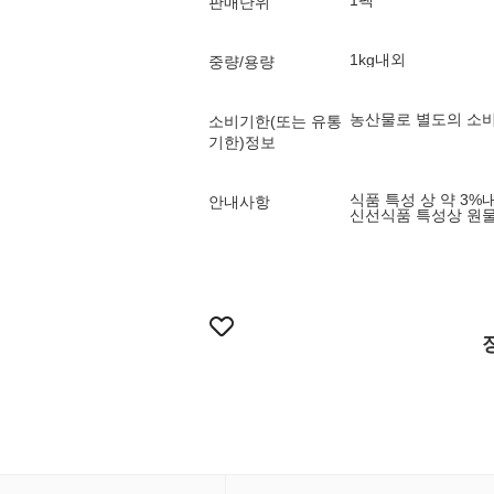
1팩
판매단위
1kg내외
중량/용량
농산물로 별도의 소비
소비기한(또는 유통
기한)정보
식품 특성 상 약 3%
안내사항
신선식품 특성상 원물