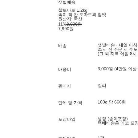
샛별배송
찰토마토 1.2kg
속이 꽉 찬 토마토의 참맛
원산지:
국산
11
%
8,990
원
7,990
원
샛별배송 · 내일 아침
배송
23시 전 주문 시 수
(그 외 지역 아침 8시
3,000원 (4만원 이상
배송비
컬리
판매자
100g 당 666원
단위 당 가격
냉장 (종이포장)
포장타입
택배배송은 에코 포