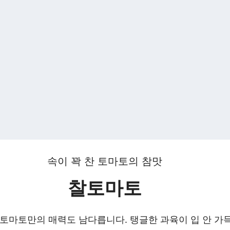
속이 꽉 찬 토마토의 참맛
찰토마토
찰토마토만의 매력도 남다릅니다. 탱글한 과육이 입 안 가