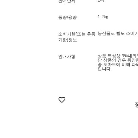
1팩
판매단위
1.2kg
중량/용량
농산물로 별도 소비기
소비기한(또는 유통
기한)정보
상품 특성상 3%내외
안내사항
당 상품의 경우 동양
종 토마토에 비해 과
립니다.