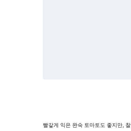
빨갛게 익은 완숙 토마토도 좋지만, 