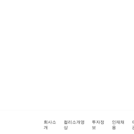
회사소
컬리소개영
투자정
인재채
개
상
보
용