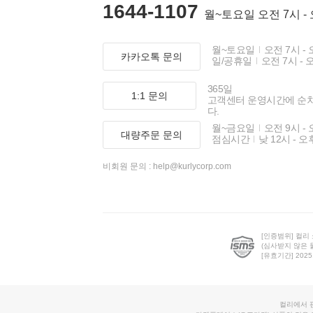
1644-1107
월~토요일 오전 7시 -
월~토요일
오전 7시 - 
카카오톡 문의
일/공휴일
오전 7시 - 
365일
1:1 문의
고객센터 운영시간에 순
다.
월~금요일
오전 9시 - 
대량주문 문의
점심시간
낮 12시 - 오
비회원 문의 :
help@kurlycorp.com
[인증범위] 컬리
(심사받지 않은 
[유효기간] 2025.0
컬리에서 