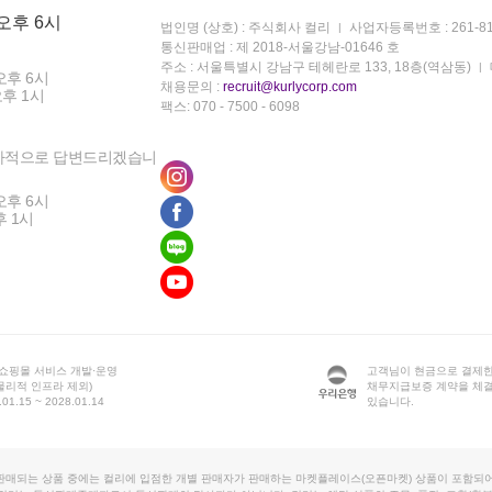
 오후 6시
법인명 (상호) : 주식회사 컬리
사업자등록번호 : 261-81
통신판매업 : 제 2018-서울강남-01646 호
주소 : 서울특별시 강남구 테헤란로 133, 18층(역삼동)
오후 6시
채용문의 :
recruit@kurlycorp.com
오후 1시
팩스: 070 - 7500 - 6098
차적으로 답변드리겠습니
오후 6시
후 1시
 쇼핑몰 서비스 개발·운영
고객님이 현금으로 결제한
물리적 인프라 제외)
채무지급보증 계약을 체
1.15 ~ 2028.01.14
있습니다.
판매되는 상품 중에는 컬리에 입점한 개별 판매자가 판매하는 마켓플레이스(오픈마켓) 상품이 포함되어