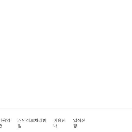
이용약
개인정보처리방
이용안
입점신
관
침
내
청