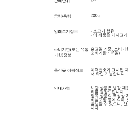
1팩
판매단위
200g
중량/용량
- 소고기 함유
알레르기정보
- 이 제품은 돼지고
출고일 기준, 소비기한
소비기한(또는 유통
소비기한 : 15일)
기한)정보
이력번호가 표시된 
축산물 이력정보
서 확인 가능합니다.
해당 상품은 냉장 제
안내사항
취를 권장드립니다.
정육 상품의 특성상 
비닐포장 등에 의해 
발생할 수 있으나, 
니다.