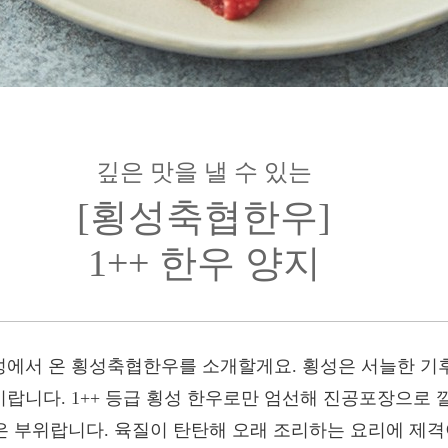
깊은 맛을 낼 수 있는
[횡성축협한우]
1++ 한우 양지
에서 온 횡성축협한우를 소개할게요. 횡성은 서늘한 기후
랍니다. 1++ 등급 횡성 한우로만 엄선해 진공포장으로 
좋은 부위랍니다. 육질이 탄탄해 오래 조리하는 요리에 제격