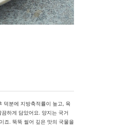
 덕분에 지방축적률이 높고, 육
깔끔하게 담았어요. 양지는 국거
이죠. 뚝뚝 썰어 깊은 맛의 국물을