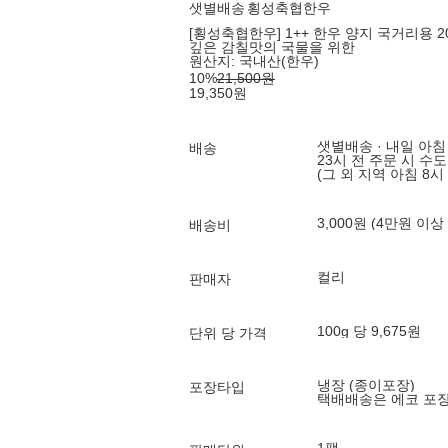
샛별배송
횡성축협한우
[횡성축협한우] 1++ 한우 양지 국거리용 20
깊은 감칠맛의 국물을 위한
원산지:
국내산(한우)
10
%
21,500
원
19,350
원
샛별배송 · 내일 아침
배송
23시 전 주문 시 수
(그 외 지역 아침 8시
3,000원 (4만원 이상
배송비
컬리
판매자
100g 당 9,675원
단위 당 가격
냉장 (종이포장)
포장타입
택배배송은 에코 포