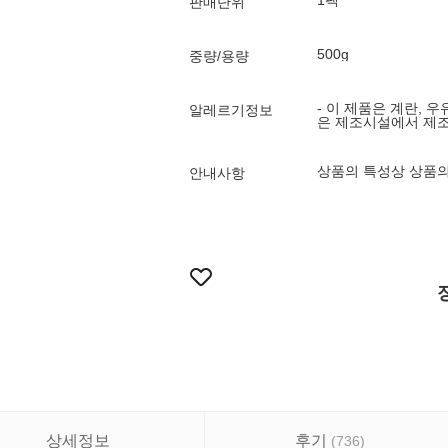
1팩
판매단위
500g
중량/용량
- 이 제품은 계란, 우
알레르기정보
은 제조시설에서 제
상품의 특성상 상품의
안내사항
상세정보
후기
(
736
)