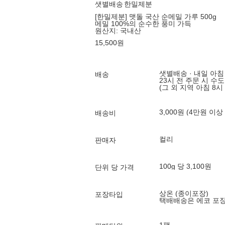
샛별배송
한밀제분
[한밀제분] 맷돌 국산 순메밀 가루 500g
메밀 100%의 순수한 풍미 가득
원산지:
국내산
15,500
원
샛별배송 · 내일 아침
배송
23시 전 주문 시 수
(그 외 지역 아침 8시
3,000원 (4만원 이상
배송비
컬리
판매자
100g 당 3,100원
단위 당 가격
상온 (종이포장)
포장타입
택배배송은 에코 포