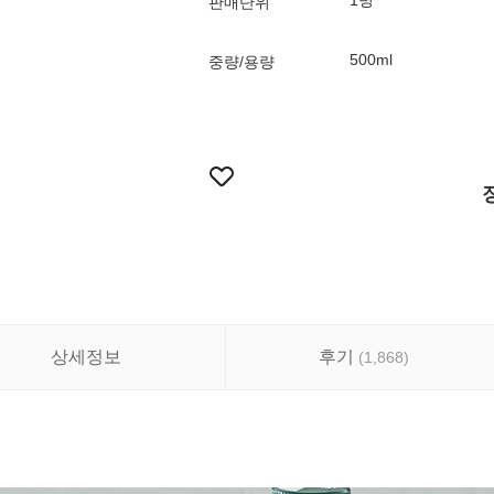
1병
판매단위
500ml
중량/용량
상세정보
후기
(
1,868
)