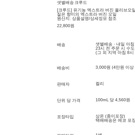
샛별배송
크루드
[크루드] 유기농 엑스트라 버진 올리브오일 
짙은 향미의 엑스트라 버진 오일
원산지:
상품설명/상세정보 참조
22,800
원
샛별배송 · 내일 아침
배송
23시 전 주문 시 수
(그 외 지역 아침 8시
3,000원 (4만원 이상
배송비
컬리
판매자
100mL 당 4,560원
단위 당 가격
상온 (종이포장)
포장타입
택배배송은 에코 포