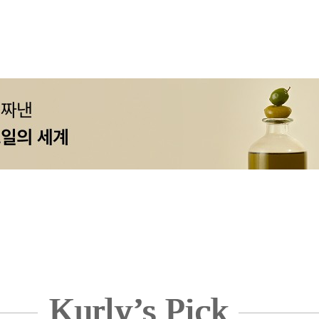
Kurly’s Pick