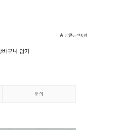
총 상품금액
0
원
장바구니 담기
문의