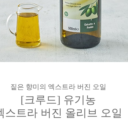
짙은 향미의 엑스트라 버진 오일
[크루드] 유기농
엑스트라 버진 올리브 오일