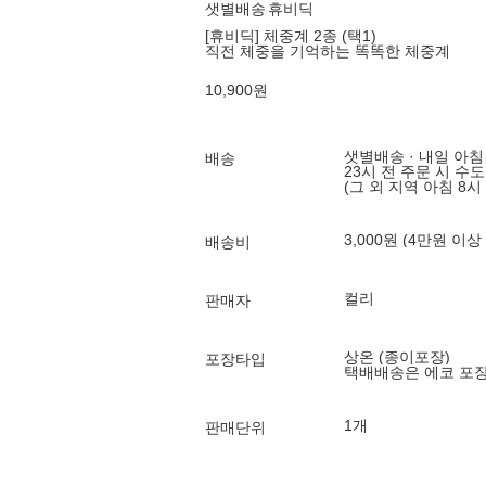
샛별배송
휴비딕
[휴비딕] 체중계 2종 (택1)
직전 체중을 기억하는 똑똑한 체중계
10,900
원
샛별배송 · 내일 아침
배송
23시 전 주문 시 수
(그 외 지역 아침 8시
3,000원 (4만원 이상
배송비
컬리
판매자
상온 (종이포장)
포장타입
택배배송은 에코 포
1개
판매단위