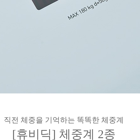
직전 체중을 기억하는 똑똑한 체중계
[휴비딕] 체중계 2종