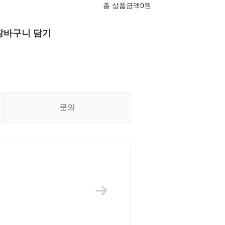
총 상품금액
0
원
장바구니 담기
문의