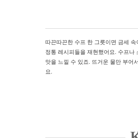
따끈따끈한 수프 한 그릇이면 금세 속
정통 레시피들을 재현했어요. 수프나 소
맛을 느낄 수 있죠. 뜨거운 물만 부어
요.
K