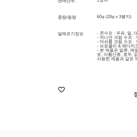
1상자
판매단위
60g (20g x 3봉지)
중량/용량
- 콘수프 : 우유, 밀,
알레르기정보
- 어니언 크림 수프 :
- 머쉬룸 크림 수프 :
- 브로콜리 & 체다치즈
- 본 제품은 알류, 메
토, 아황산류, 호두, 
사용한 제품과 같은 