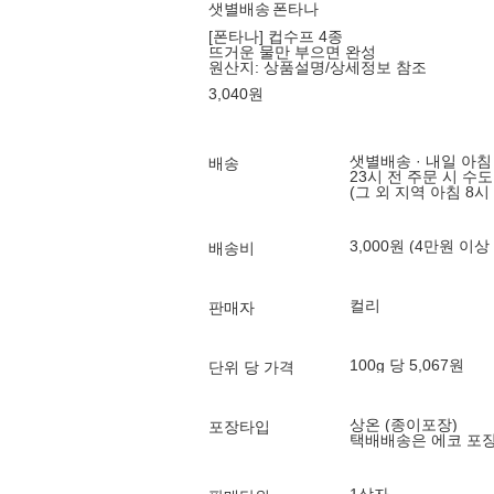
샛별배송
폰타나
[폰타나] 컵수프 4종
뜨거운 물만 부으면 완성
원산지:
상품설명/상세정보 참조
3,040
원
샛별배송 · 내일 아침
배송
23시 전 주문 시 수
(그 외 지역 아침 8시
3,000원 (4만원 이상
배송비
컬리
판매자
100g 당 5,067원
단위 당 가격
상온 (종이포장)
포장타입
택배배송은 에코 포