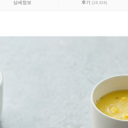
상세정보
후기
(
19,324
)