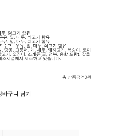
 대두, 닭고기 함유
 우유, 밀, 대두, 쇠고기 함유
 우유, 밀, 대두, 쇠고기 함유
 수프 : 우유, 밀, 대두, 쇠고기 함유
밀, 땅콩, 고등어, 게, 새우, 돼지고기, 복숭아, 토마
닭고기, 오징어, 조개류(굴, 전복, 홍합 포함), 잣을
제조시설에서 제조하고 있습니다.
총 상품금액
0
원
장바구니 담기