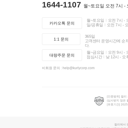
1644-1107
월~토요일 오전 7시 -
월~토요일
오전 7시 - 
카카오톡 문의
일/공휴일
오전 7시 - 
365일
1:1 문의
고객센터 운영시간에 순
다.
월~금요일
오전 9시 - 
대량주문 문의
점심시간
낮 12시 - 오
비회원 문의 :
help@kurlycorp.com
[인증범위] 컬리
(심사받지 않은 
[유효기간] 2025.0
컬리에서 