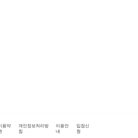
이용약
개인정보처리방
이용안
입점신
관
침
내
청