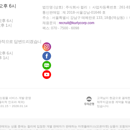
 오후 6시
법인명 (상호) : 주식회사 컬리
사업자등록번호 : 261-81
통신판매업 : 제 2018-서울강남-01646 호
주소 : 서울특별시 강남구 테헤란로 133, 18층(역삼동)
오후 6시
채용문의 :
recruit@kurlycorp.com
오후 1시
팩스: 070 - 7500 - 6098
차적으로 답변드리겠습니
오후 6시
후 1시
 쇼핑몰 서비스 개발·운영
고객님이 현금으로 결제한
물리적 인프라 제외)
채무지급보증 계약을 체
1.15 ~ 2028.01.14
있습니다.
판매되는 상품 중에는 컬리에 입점한 개별 판매자가 판매하는 마켓플레이스(오픈마켓) 상품이 포함되어