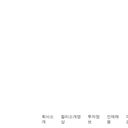
회사소
컬리소개영
투자정
인재채
개
상
보
용