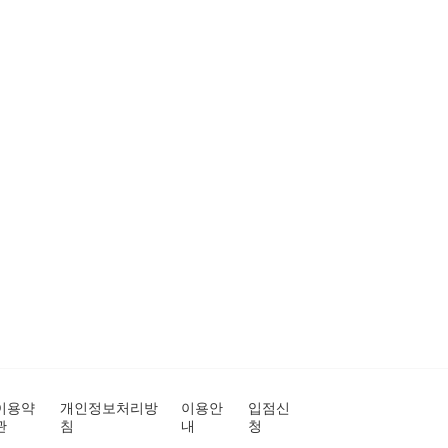
이용약
개인정보처리방
이용안
입점신
관
침
내
청