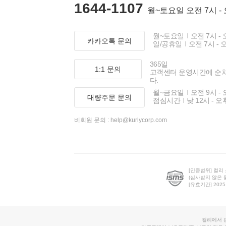
1644-1107
월~토요일 오전 7시 -
월~토요일
오전 7시 - 
카카오톡 문의
일/공휴일
오전 7시 - 
365일
1:1 문의
고객센터 운영시간에 순
다.
월~금요일
오전 9시 - 
대량주문 문의
점심시간
낮 12시 - 오
비회원 문의 :
help@kurlycorp.com
[인증범위] 컬리
(심사받지 않은 
[유효기간] 2025.0
컬리에서 