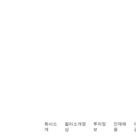
회사소
컬리소개영
투자정
인재채
개
상
보
용