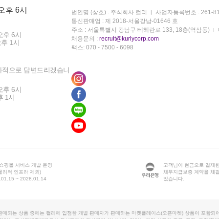
 오후 6시
법인명 (상호) : 주식회사 컬리
사업자등록번호 : 261-81
통신판매업 : 제 2018-서울강남-01646 호
주소 : 서울특별시 강남구 테헤란로 133, 18층(역삼동)
오후 6시
채용문의 :
recruit@kurlycorp.com
오후 1시
팩스: 070 - 7500 - 6098
차적으로 답변드리겠습니
오후 6시
후 1시
 쇼핑몰 서비스 개발·운영
고객님이 현금으로 결제한
물리적 인프라 제외)
채무지급보증 계약을 체
1.15 ~ 2028.01.14
있습니다.
판매되는 상품 중에는 컬리에 입점한 개별 판매자가 판매하는 마켓플레이스(오픈마켓) 상품이 포함되어