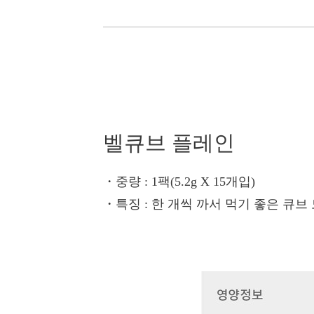
벨큐브 플레인
・중량
: 1팩(5.2g X 15개입)
・특징
: 한 개씩 까서 먹기 좋은 큐