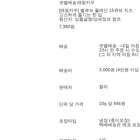
샛별배송
래핑카우
[래핑카우] 벨큐브 플레인 15큐브 치즈
고소하게 즐기는 한 입
원산지:
상품설명/상세정보 참조
7,380
원
샛별배송 · 내일 아침
배송
23시 전 주문 시 수
(그 외 지역 아침 8시
3,000원 (4만원 이상
배송비
컬리
판매자
10g 당 946원
단위 당 가격
냉장 (종이포장)
포장타입
택배배송은 에코 포