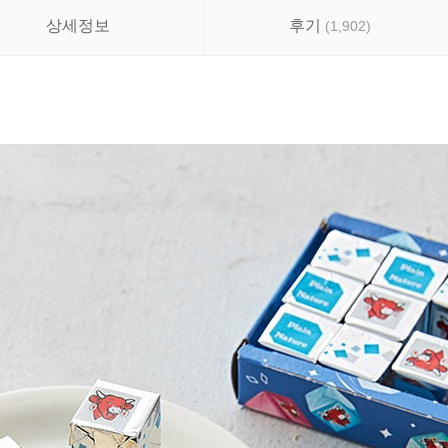
상세정보
후기
(
1,902
)