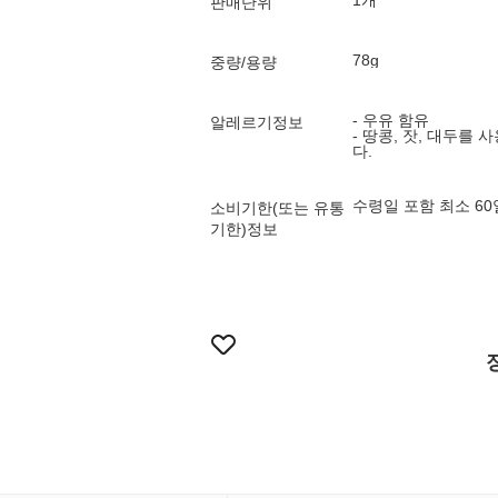
1개
판매단위
78g
중량/용량
- 우유 함유
알레르기정보
- 땅콩, 잣, 대두
다.
수령일 포함 최소 6
소비기한(또는 유통
기한)정보