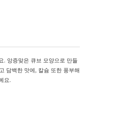
요. 앙증맞은 큐브 모양으로 만들
고 담백한 맛에, 칼슘 또한 풍부해
예요.