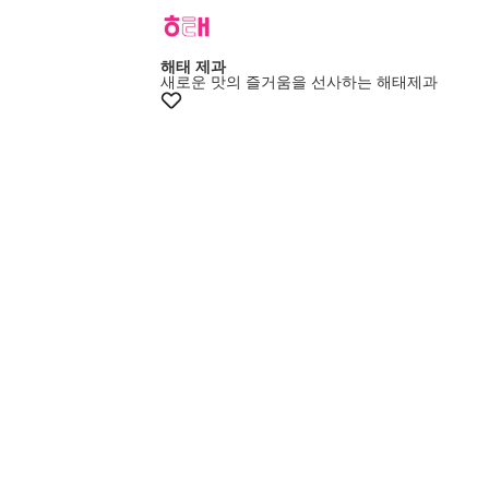
해태 제과
새로운 맛의 즐거움을 선사하는 해태제과