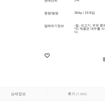
1팩
판매단위
364g / 15개입
중량/용량
-밀, 쇠고기, 우유 함
알레르기정보
*이 제품은 대두를 
다.
상세정보
후기
(
7,685
)