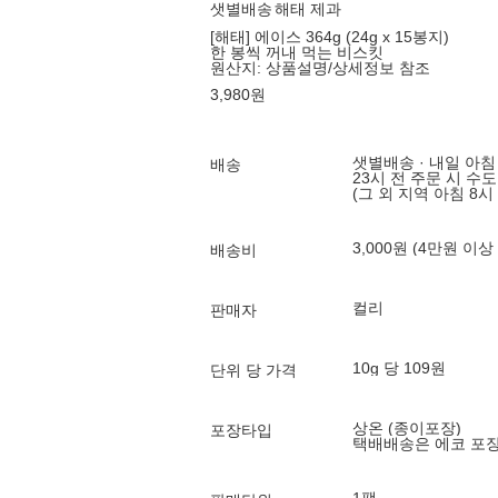
샛별배송
해태 제과
[해태] 에이스 364g (24g x 15봉지)
한 봉씩 꺼내 먹는 비스킷
원산지:
상품설명/상세정보 참조
3,980
원
샛별배송 · 내일 아침
배송
23시 전 주문 시 수
(그 외 지역 아침 8시
3,000원 (4만원 이상
배송비
컬리
판매자
10g 당 109원
단위 당 가격
상온 (종이포장)
포장타입
택배배송은 에코 포