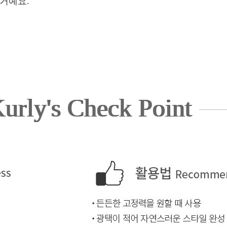
 거예요.
urly's Check Point