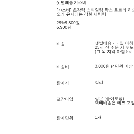
샛별배송
갸스비
[갸스비] 초강력 스타일링 왁스 울트라 하드
오래 유지되는 강한 세팅력
29
%
9,800
원
6,900
원
샛별배송 · 내일 아침
배송
23시 전 주문 시 수
(그 외 지역 아침 8시
3,000원 (4만원 이상
배송비
컬리
판매자
상온 (종이포장)
포장타입
택배배송은 에코 포
1개
판매단위