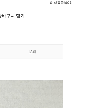
총 상품금액
0
원
장바구니 담기
문의