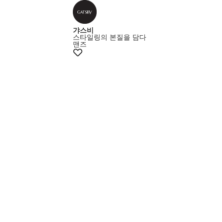
갸스비
스타일링의 본질을 담다
맨즈