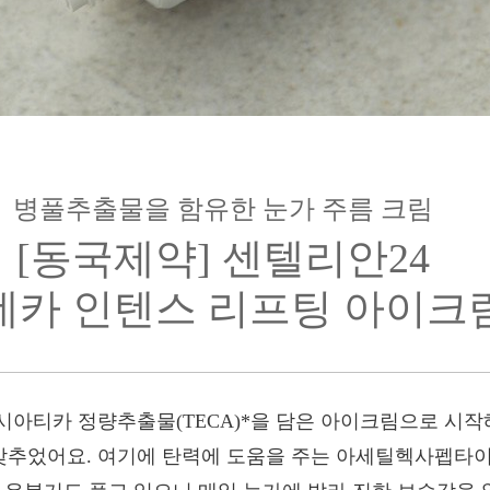
병풀추출물을 함유한 눈가 주름 크림
[동국제약] 센텔리안24
데카 인텐스 리프팅 아이크
시아티카 정량추출물(TECA)*을 담은 아이크림으로 시작해
추었어요. 여기에 탄력에 도움을 주는 아세틸헥사펩타이드