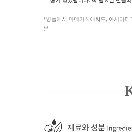
루 챙겨 넣었답니다. 딱 필요한 만큼의
*병풀에서 마데카식애씨드, 아시아티코
분
K