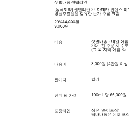
샛별배송
센텔리안
[동국제약] 센텔리안 24 마데카 인텐스 리
병풀추출물을 함유한 눈가 주름 크림
29
%
14,000
원
9,900
원
샛별배송 · 내일 아침
배송
23시 전 주문 시 수
(그 외 지역 아침 8시
3,000원 (4만원 이상
배송비
컬리
판매자
100mL 당 66,000원
단위 당 가격
상온 (종이포장)
포장타입
택배배송은 에코 포