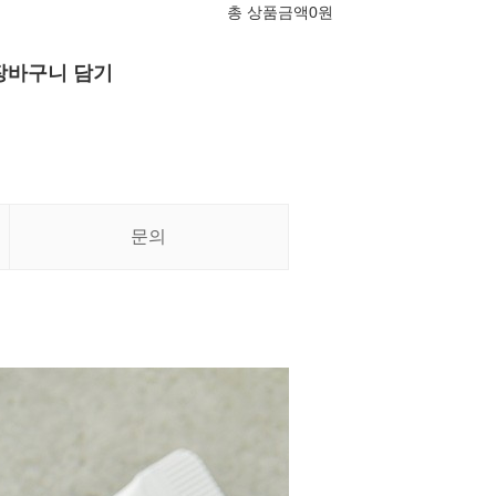
총 상품금액
0
원
장바구니 담기
문의