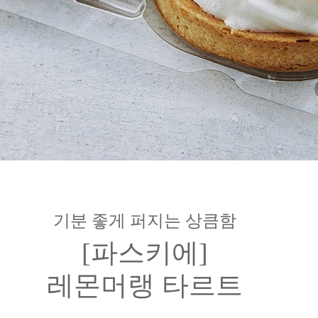
기분 좋게 퍼지는 상큼함
[파스키에]
레몬머랭 타르트