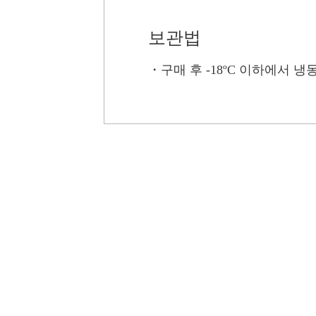
보관법
・
구매 후 -18ºC 이하에서 냉