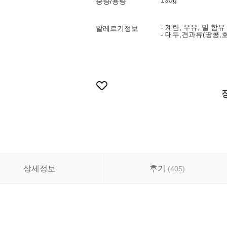
195g
중량/용량
- 계란, 우유, 밀 함유
알레르기정보
- 대두,견과류(땅콩,
상세정보
후기
(
405
)