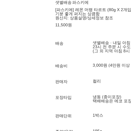
샛별배송
파스키에
[파스키에] 레몬 머랭 타르트 (80g X 2개입
기분 좋게 퍼지는 상큼함
원산지:
상품설명/상세정보 참조
11,500
원
샛별배송 · 내일 아침
배송
23시 전 주문 시 수
(그 외 지역 아침 8시
3,000원 (4만원 이상
배송비
컬리
판매자
냉동 (종이포장)
포장타입
택배배송은 에코 포
1박스
판매단위