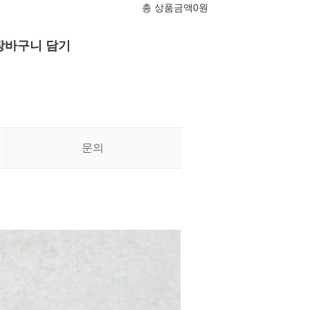
총 상품금액
0
원
장바구니 담기
문의