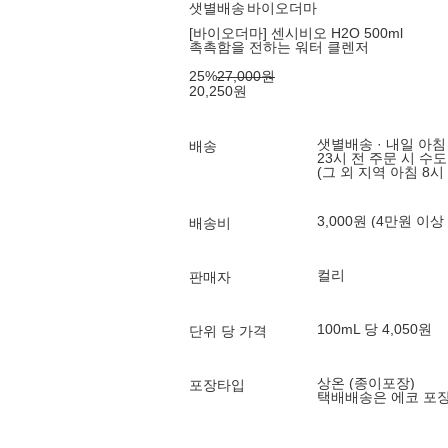
샛별배송
바이오더마
[바이오더마] 센시비오 H2O 500ml
촉촉함을 전하는 워터 클렌저
25
%
27,000
원
20,250
원
샛별배송 · 내일 아침
배송
23시 전 주문 시 수
(그 외 지역 아침 8시
3,000원 (4만원 이상
배송비
컬리
판매자
100mL 당 4,050원
단위 당 가격
상온 (종이포장)
포장타입
택배배송은 에코 포