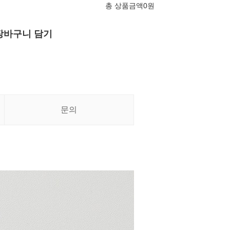
총 상품금액
0
원
장바구니 담기
문의