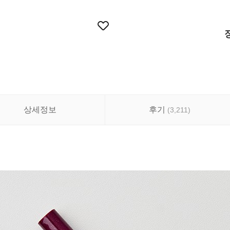
상세정보
후기
(
3,211
)