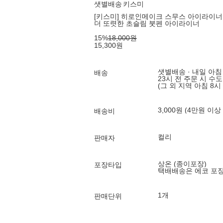
샛별배송
키스미
[키스미] 히로인메이크 스무스 아이라이너 N 
더 또렷한 초슬림 붓펜 아이라이너
15
%
18,000
원
15,300
원
샛별배송 · 내일 아침
배송
23시 전 주문 시 수
(그 외 지역 아침 8시
3,000원 (4만원 이상
배송비
컬리
판매자
상온 (종이포장)
포장타입
택배배송은 에코 포
1개
판매단위