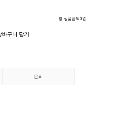
총 상품금액
0
원
장바구니 담기
문의