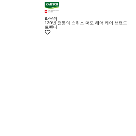
라우쉬
130년 전통의 스위스 더모 헤어 케어 브랜드
트렌디