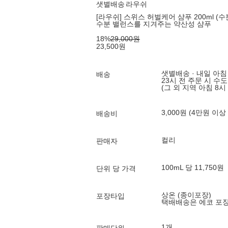
샛별배송
라우쉬
[라우쉬] 스위스 허벌케어 샴푸 200ml (수
수분 밸런스를 지겨주는 약산성 샴푸
18
%
29,000
원
23,500
원
샛별배송 · 내일 아침
배송
23시 전 주문 시 수
(그 외 지역 아침 8시
3,000원 (4만원 이상
배송비
컬리
판매자
100mL 당 11,750원
단위 당 가격
상온 (종이포장)
포장타입
택배배송은 에코 포
1개