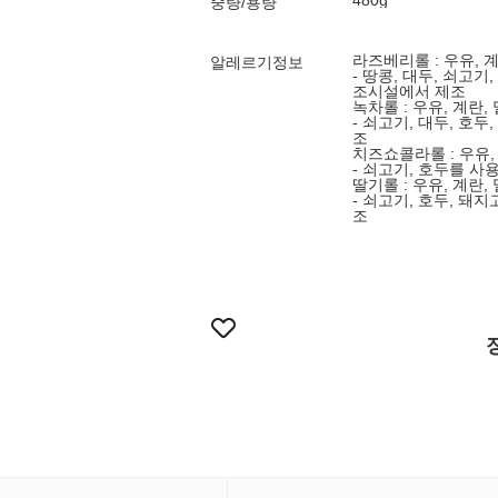
480g
중량/용량
라즈베리롤 : 우유, 
알레르기정보
- 땅콩, 대두, 쇠고
조시설에서 제조
녹차롤 : 우유, 계란,
- 쇠고기, 대두, 호
조
치즈쇼콜라롤 : 우유,
- 쇠고기, 호두를 
딸기롤 : 우유, 계란,
- 쇠고기, 호두, 돼
조