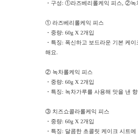
・구성
: ①라즈베리롤케익 피스, ②
① 라즈베리롤케익 피스
・중량
: 60g X 2개입
・특징
: 폭신하고 보드라운 기본 케
해요.
② 녹차롤케익 피스
・중량
: 60g X 2개입
・특징
: 녹차가루를 사용해 맛을 낸 
③ 치즈쇼콜라롤케익 피스
・중량
: 60g X 2개입
・특징
: 달콤한 초콜릿 케이크 시트