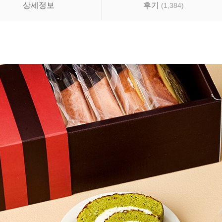
상세정보
후기
(
1,384
)