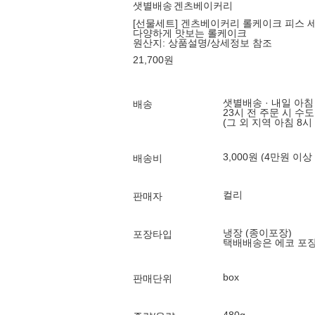
샛별배송
겐츠베이커리
[선물세트] 겐츠베이커리 롤케이크 피스 세트
다양하게 맛보는 롤케이크
원산지:
상품설명/상세정보 참조
21,700
원
샛별배송 · 내일 아침
배송
23시 전 주문 시 수
(그 외 지역 아침 8시
3,000원 (4만원 이상
배송비
컬리
판매자
냉장 (종이포장)
포장타입
택배배송은 에코 포
box
판매단위