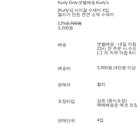
Kurly Only
샛별배송
Kurly's
[Kurly's] 사이잘 수세미 4입
컬리가 만든 천연 소재 수세미
13
%
3,700
원
3,200
원
샛별배송 · 내일 아침
배송
23시 전 주문 시 수
(그 외 지역 아침 8시
3,000원 (4만원 이상
배송비
컬리
판매자
상온 (종이포장)
포장타입
택배배송은 에코 포
4입
판매단위