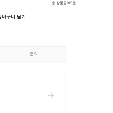
총 상품금액
0
원
장바구니 담기
문의