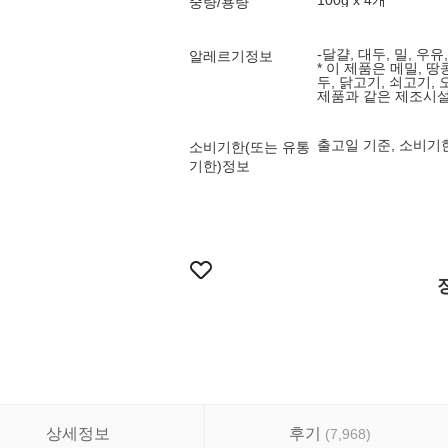
100g x 4개
중량/용량
-달걀, 대두, 밀, 우
알레르기정보
* 이 제품은 메밀, 땅
두, 닭고기, 쇠고기, 
제품과 같은 제조시
출고일 기준, 소비기
소비기한(또는 유통
기한)정보
상세정보
후기
(
7,968
)