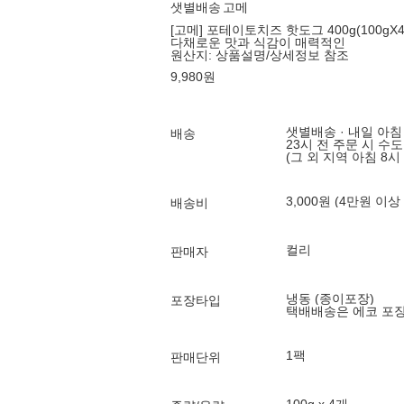
샛별배송
고메
[고메] 포테이토치즈 핫도그 400g(100gX
다채로운 맛과 식감이 매력적인
원산지:
상품설명/상세정보 참조
9,980
원
샛별배송 · 내일 아침
배송
23시 전 주문 시 수
(그 외 지역 아침 8시
3,000원 (4만원 이상
배송비
컬리
판매자
냉동 (종이포장)
포장타입
택배배송은 에코 포
1팩
판매단위