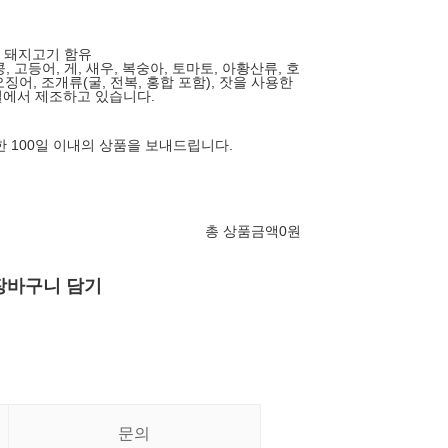
유, 돼지고기 함유
콩, 고등어, 게, 새우, 복숭아, 토마토, 아황산류, 호
오징어, 조개류(굴, 전복, 홍합 포함), 잣을 사용한
설에서 제조하고 있습니다.
한 100일 이내의 상품을 보내드립니다.
총 상품금액
0
원
장바구니 담기
문의