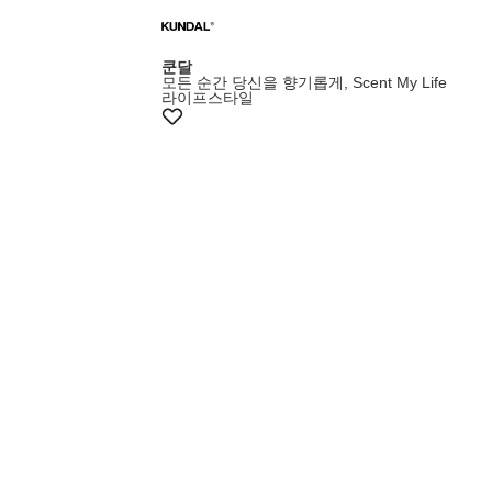
쿤달
모든 순간 당신을 향기롭게, Scent My Life
라이프스타일