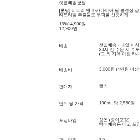
샛별배송
쿤달
[쿤달] 티트리 앤 마카다미아 딥 클렌징 샴푸 
티트리잎 추출물로 두피를 산뜻하게
13
%
14,900
원
12,900
원
샛별배송 · 내일 아침
배송
23시 전 주문 시 수
(그 외 지역 아침 8시
3,000원 (4만원 이상
배송비
컬리
판매자
100mL 당 2,580원
단위 당 가격
상온 (종이포장)
포장타입
택배배송은 에코 포
1개