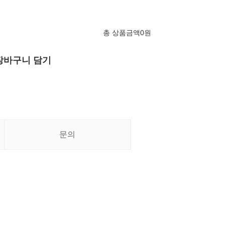
총 상품금액
0
원
장바구니 담기
문의