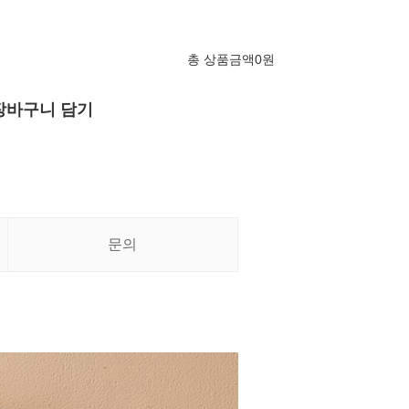
총 상품금액
0
원
장바구니 담기
문의