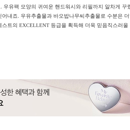
 우유팩 모양의 귀여운 핸드워시와 리필까지 알차게 꾸
씻어내죠. 우유추출물과 바오밥나무씨추출물로 수분은 더
스트의 EXCELLENT 등급을 획득해 더욱 믿음직스러울