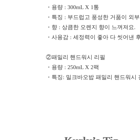
・용량
: 300mL X 1통
・특징
: 부드럽고 풍성한 거품이 외
・향
: 상큼한 오렌지 향이 느껴져요.
・사용감
: 세정력이 좋아 다 씻어낸
②패밀리 핸드워시 리필
・용량
: 250mL X 2팩
・특징
: 밀크바오밥 패밀리 핸드워시 