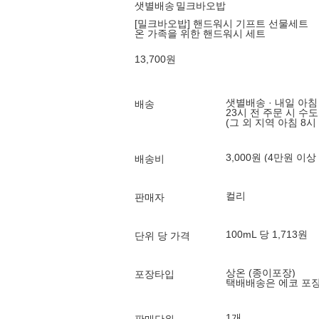
샛별배송
밀크바오밥
[밀크바오밥] 핸드워시 기프트 선물세트
온 가족을 위한 핸드워시 세트
13,700
원
샛별배송 · 내일 아침
배송
23시 전 주문 시 수
(그 외 지역 아침 8시
3,000원 (4만원 이상
배송비
컬리
판매자
100mL 당 1,713원
단위 당 가격
상온 (종이포장)
포장타입
택배배송은 에코 포
1개