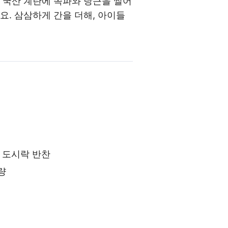
 국산 계란에 쪽파와 당근을 썰어
요. 삼삼하게 간을 더해, 아이들
 도시락 반찬
량