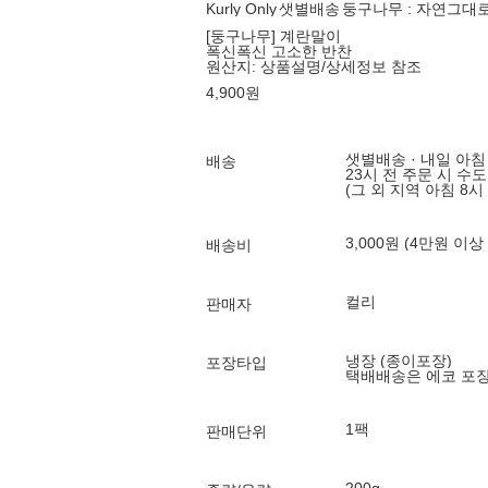
Kurly Only
샛별배송
둥구나무 : 자연그대
[둥구나무] 계란말이
폭신폭신 고소한 반찬
원산지:
상품설명/상세정보 참조
4,900
원
샛별배송 · 내일 아침
배송
23시 전 주문 시 수
(그 외 지역 아침 8시
3,000원 (4만원 이상
배송비
컬리
판매자
냉장 (종이포장)
포장타입
택배배송은 에코 포
1팩
판매단위