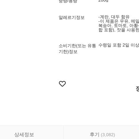
200g
중량/용량
-계란, 대두 함유
알레르기정보
-이 제품은 우유, 메밀
복숭아, 토마토, 아황산
합 포함), 잣을 사
수령일 포함 2일 이
소비기한(또는 유통
기한)정보
상세정보
후기
(
3,082
)