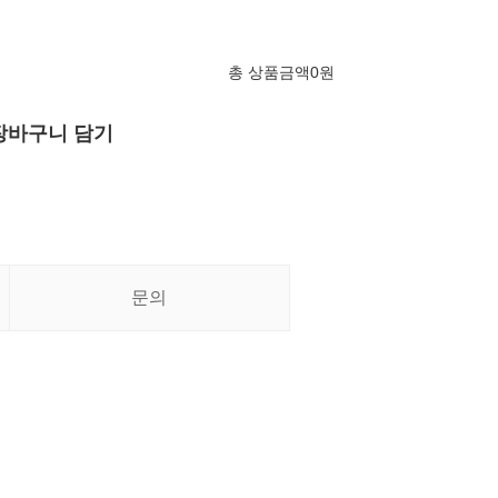
총 상품금액
0
원
장바구니 담기
문의