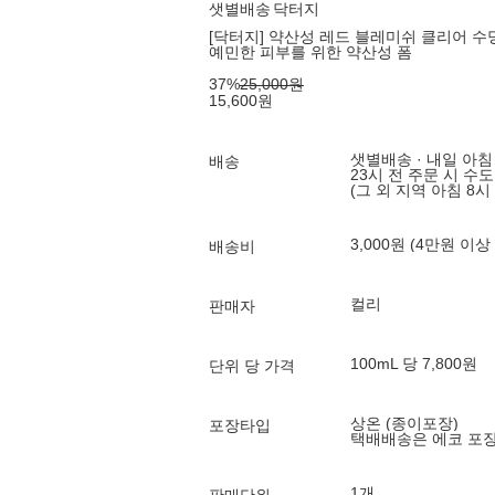
샛별배송
닥터지
[닥터지] 약산성 레드 블레미쉬 클리어 수딩 
예민한 피부를 위한 약산성 폼
37
%
25,000
원
15,600
원
샛별배송 · 내일 아침
배송
23시 전 주문 시 수
(그 외 지역 아침 8시
3,000원 (4만원 이상
배송비
컬리
판매자
100mL 당 7,800원
단위 당 가격
상온 (종이포장)
포장타입
택배배송은 에코 포
1개