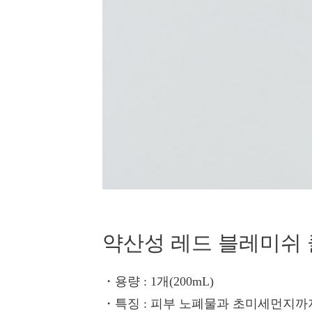
약산성 레드 블레미쉬 
・용량
: 1개(200mL)
・특징
: 피부 노폐물과 초미세먼지까