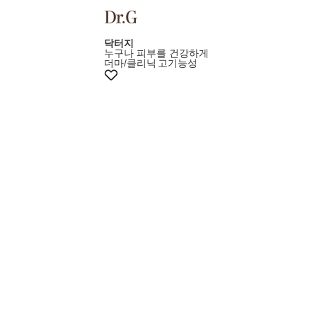
+10%쿠폰
닥터지
누구나 피부를 건강하게
더마/클리닉
고기능성