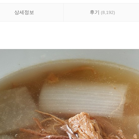
상세정보
후기
(
8,192
)