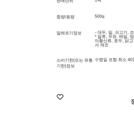
1팩
판매단위
500g
중량/용량
- 대두, 밀, 쇠고기,
알레르기정보
* 알류, 우유, 메밀, 
아황산류, 호두, 닭
서 제조
수령일 포함 최소 4
소비기한(또는 유통
기한)정보