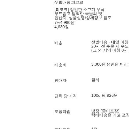
샛별배송
피코크
[피코크] 정갈한 소고기 무국
부드럽고 담백한 국물의 맛
원산지:
상품설명/상세정보 참조
7
%
4,980
원
4,630
원
샛별배송 · 내일 아침
배송
23시 전 주문 시 수
(그 외 지역 아침 8시
3,000원 (4만원 이상
배송비
컬리
판매자
100g 당 926원
단위 당 가격
냉장 (종이포장)
포장타입
택배배송은 에코 포