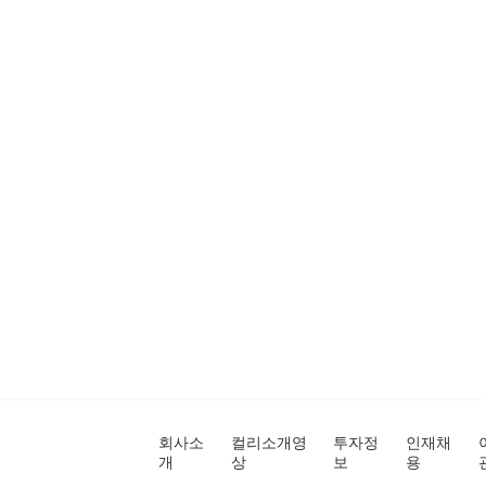
회사소
컬리소개영
투자정
인재채
개
상
보
용