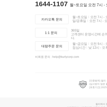
1644-1107
월~토요일 오전 7시 -
월~토요일
오전 7시 - 
카카오톡 문의
일/공휴일
오전 7시 - 
365일
1:1 문의
고객센터 운영시간에 순
다.
월~금요일
오전 9시 - 
대량주문 문의
점심시간
낮 12시 - 오
비회원 문의 :
help@kurlycorp.com
[인증범위] 컬리
(심사받지 않은 
[유효기간] 2025.0
컬리에서 