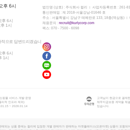
 오후 6시
법인명 (상호) : 주식회사 컬리
사업자등록번호 : 261-81
통신판매업 : 제 2018-서울강남-01646 호
주소 : 서울특별시 강남구 테헤란로 133, 18층(역삼동)
오후 6시
채용문의 :
recruit@kurlycorp.com
오후 1시
팩스: 070 - 7500 - 6098
차적으로 답변드리겠습니
오후 6시
후 1시
 쇼핑몰 서비스 개발·운영
고객님이 현금으로 결제한
물리적 인프라 제외)
채무지급보증 계약을 체
1.15 ~ 2028.01.14
있습니다.
판매되는 상품 중에는 컬리에 입점한 개별 판매자가 판매하는 마켓플레이스(오픈마켓) 상품이 포함되어