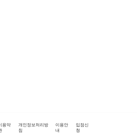
이용약
개인정보처리방
이용안
입점신
관
침
내
청