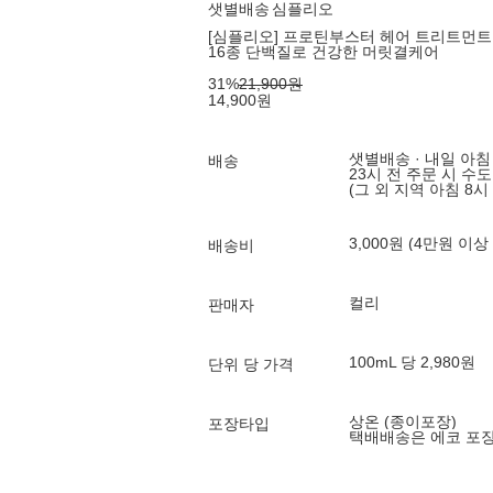
샛별배송
심플리오
[심플리오] 프로틴부스터 헤어 트리트먼트 -
16종 단백질로 건강한 머릿결케어
31
%
21,900
원
14,900
원
샛별배송 · 내일 아침
배송
23시 전 주문 시 수
(그 외 지역 아침 8시
3,000원 (4만원 이상
배송비
컬리
판매자
100mL 당 2,980원
단위 당 가격
상온 (종이포장)
포장타입
택배배송은 에코 포