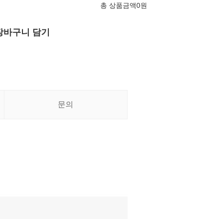
총 상품금액
0
원
장바구니 담기
문의