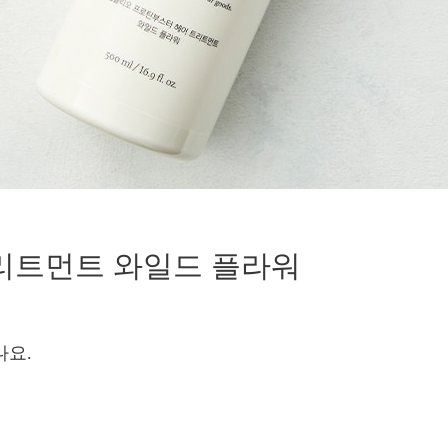
리트먼트 와일드 플라워
나요.