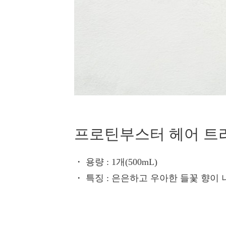
프로틴부스터 헤어 트
・ 용량
: 1개(500mL)
・ 특징
: 은은하고 우아한 들꽃 향이 