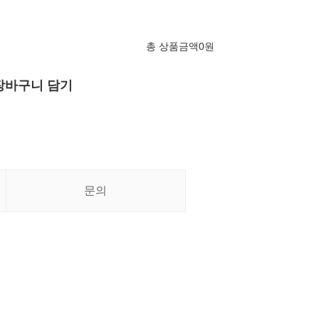
총 상품금액
0
원
장바구니 담기
문의