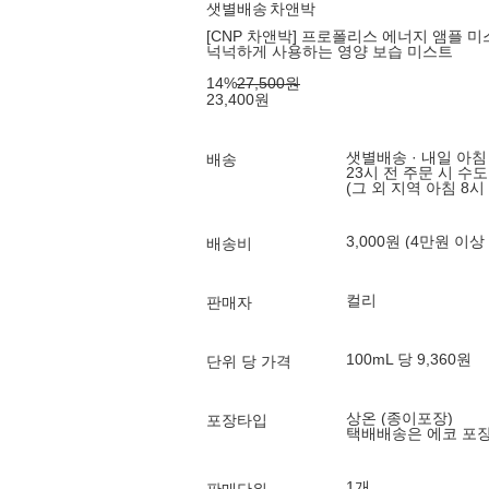
샛별배송
차앤박
[CNP 차앤박] 프로폴리스 에너지 앰플 미스
넉넉하게 사용하는 영양 보습 미스트
14
%
27,500
원
23,400
원
샛별배송 · 내일 아침
배송
23시 전 주문 시 수
(그 외 지역 아침 8시
3,000원 (4만원 이상
배송비
컬리
판매자
100mL 당 9,360원
단위 당 가격
상온 (종이포장)
포장타입
택배배송은 에코 포
1개