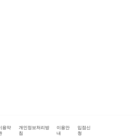
이용약
개인정보처리방
이용안
입점신
관
침
내
청