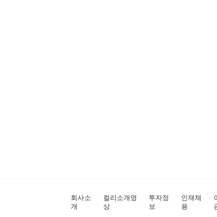
회사소
컬리소개영
투자정
인재채
개
상
보
용