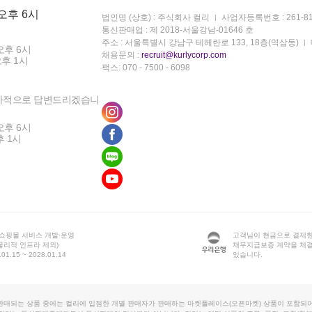
 오후 6시
법인명 (상호) : 주식회사 컬리
사업자등록번호 : 261-81
통신판매업 : 제 2018-서울강남-01646 호
주소 : 서울특별시 강남구 테헤란로 133, 18층(역삼동)
오후 6시
채용문의 :
recruit@kurlycorp.com
오후 1시
팩스: 070 - 7500 - 6098
차적으로 답변드리겠습니
오후 6시
후 1시
 쇼핑몰 서비스 개발·운영
고객님이 현금으로 결제한
물리적 인프라 제외)
채무지급보증 계약을 체
1.15 ~ 2028.01.14
있습니다.
판매되는 상품 중에는 컬리에 입점한 개별 판매자가 판매하는 마켓플레이스(오픈마켓) 상품이 포함되어