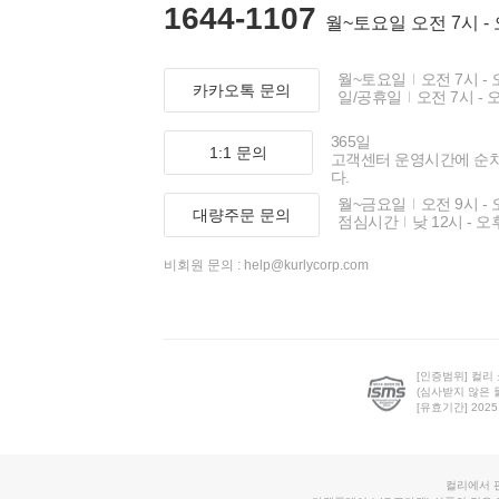
1644-1107
월~토요일 오전 7시 -
월~토요일
오전 7시 - 
카카오톡 문의
일/공휴일
오전 7시 - 
365일
1:1 문의
고객센터 운영시간에 순
다.
월~금요일
오전 9시 - 
대량주문 문의
점심시간
낮 12시 - 오
비회원 문의 :
help@kurlycorp.com
[인증범위] 컬리
(심사받지 않은 
[유효기간] 2025.0
컬리에서 