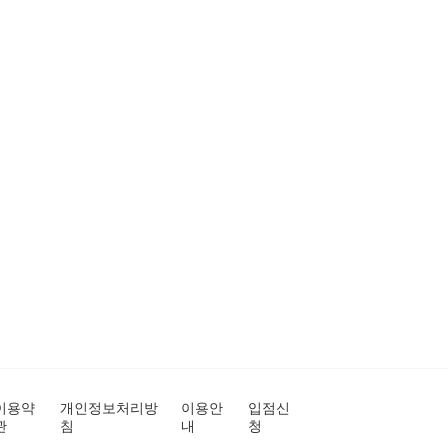
이용약
개인정보처리방
이용안
입점신
관
침
내
청