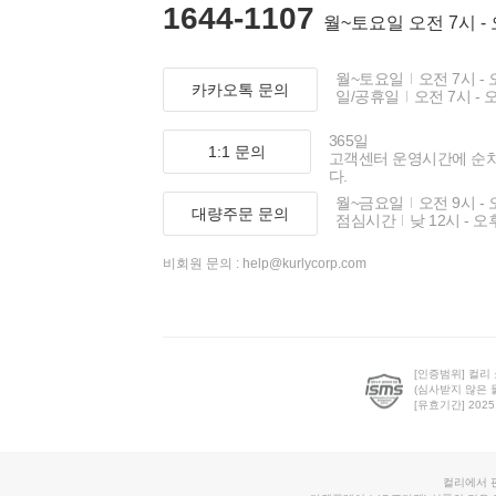
1644-1107
월~토요일 오전 7시 -
월~토요일
오전 7시 - 
카카오톡 문의
일/공휴일
오전 7시 - 
365일
1:1 문의
고객센터 운영시간에 순
다.
월~금요일
오전 9시 - 
대량주문 문의
점심시간
낮 12시 - 오
비회원 문의 :
help@kurlycorp.com
[인증범위] 컬리
(심사받지 않은 
[유효기간] 2025.0
컬리에서 