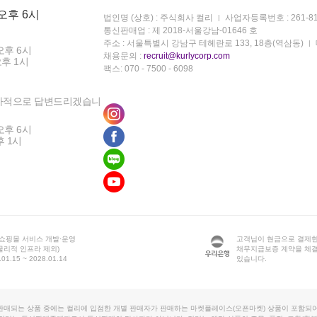
 오후 6시
법인명 (상호) : 주식회사 컬리
사업자등록번호 : 261-81
통신판매업 : 제 2018-서울강남-01646 호
주소 : 서울특별시 강남구 테헤란로 133, 18층(역삼동)
오후 6시
채용문의 :
recruit@kurlycorp.com
오후 1시
팩스: 070 - 7500 - 6098
차적으로 답변드리겠습니
오후 6시
후 1시
 쇼핑몰 서비스 개발·운영
고객님이 현금으로 결제한
물리적 인프라 제외)
채무지급보증 계약을 체
1.15 ~ 2028.01.14
있습니다.
판매되는 상품 중에는 컬리에 입점한 개별 판매자가 판매하는 마켓플레이스(오픈마켓) 상품이 포함되어