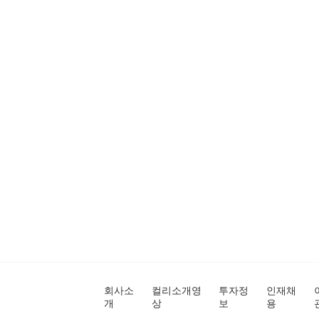
회사소
컬리소개영
투자정
인재채
개
상
보
용