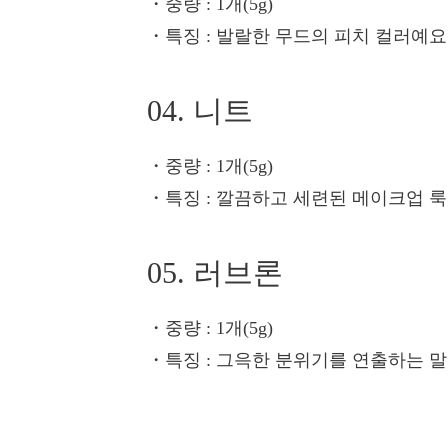
・중량
: 1개(5g)
・특징
: 발랄한 무드의 피치 컬러예요
04. 니트
・중량
: 1개(5g)
・특징
: 깔끔하고 세련된 메이크업 룩
05. 러브론
・중량
: 1개(5g)
・특징
: 그윽한 분위기를 연출하는 말