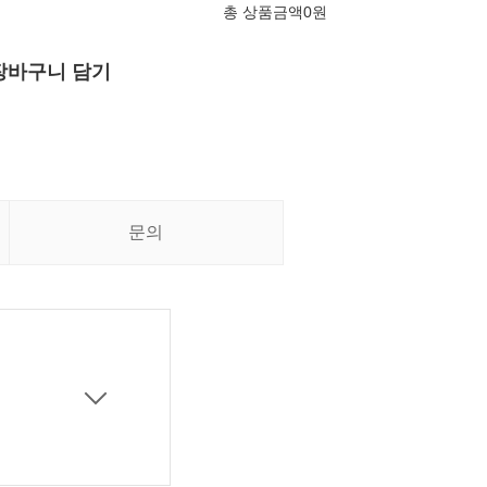
총 상품금액
0
원
장바구니 담기
문의