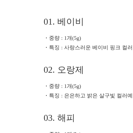
01. 베이비
・중량
: 1개(5g)
・특징
: 사랑스러운 베이비 핑크 컬
02. 오랑제
・중량
: 1개(5g)
・특징
: 은은하고 밝은 살구빛 컬러예
03. 해피