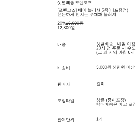
샛별배송
포렌코즈
[포렌코즈] 베어 블러셔 5종(퍼프증정)
은은하게 번지는 수채화 블러셔
20
%
16,000
원
12,800
원
샛별배송 · 내일 아침
배송
23시 전 주문 시 수
(그 외 지역 아침 8시
3,000원 (4만원 이상
배송비
컬리
판매자
상온 (종이포장)
포장타입
택배배송은 에코 포
1개
판매단위