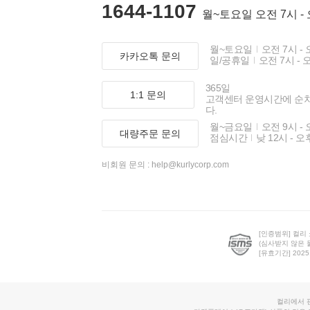
1644-1107
월~토요일 오전 7시 -
월~토요일
오전 7시 - 
카카오톡 문의
일/공휴일
오전 7시 - 
365일
1:1 문의
고객센터 운영시간에 순
다.
월~금요일
오전 9시 - 
대량주문 문의
점심시간
낮 12시 - 오
비회원 문의 :
help@kurlycorp.com
[인증범위] 컬리
(심사받지 않은 
[유효기간] 2025.0
컬리에서 