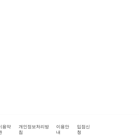
이용약
개인정보처리방
이용안
입점신
관
침
내
청