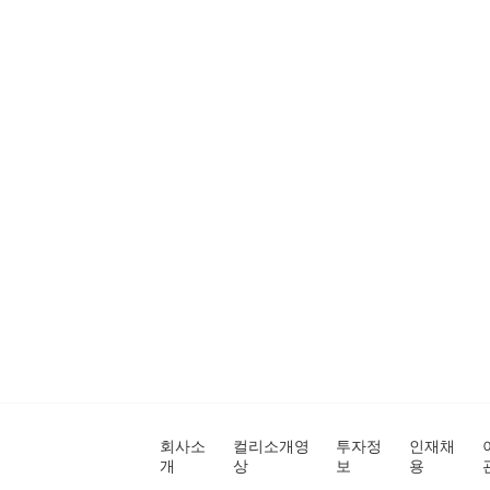
회사소
컬리소개영
투자정
인재채
개
상
보
용