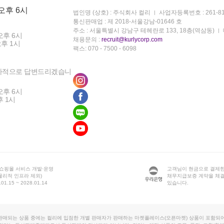
 오후 6시
법인명 (상호) : 주식회사 컬리
사업자등록번호 : 261-81
통신판매업 : 제 2018-서울강남-01646 호
주소 : 서울특별시 강남구 테헤란로 133, 18층(역삼동)
오후 6시
채용문의 :
recruit@kurlycorp.com
오후 1시
팩스: 070 - 7500 - 6098
차적으로 답변드리겠습니
오후 6시
후 1시
 쇼핑몰 서비스 개발·운영
고객님이 현금으로 결제한
물리적 인프라 제외)
채무지급보증 계약을 체
1.15 ~ 2028.01.14
있습니다.
판매되는 상품 중에는 컬리에 입점한 개별 판매자가 판매하는 마켓플레이스(오픈마켓) 상품이 포함되어